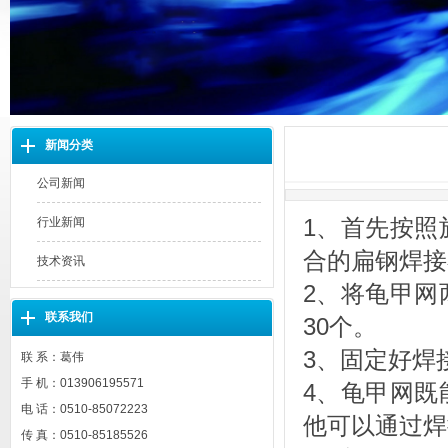
新闻分类
公司新闻
1、首先按照
行业新闻
合的扁钢焊接
技术资讯
2、将
龟甲网
联系我们
30个。
3、固定好焊
联 系：葛伟
手 机：013906195571
4、龟甲网既
电 话：0510-85072223
他可以通过焊
传 真：0510-85185526