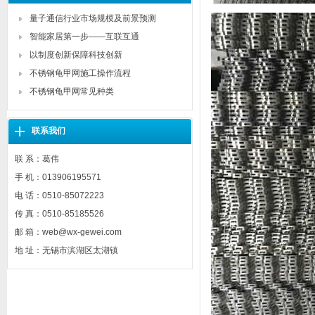
量子通信行业市场规模及前景预测
智能家居第一步——互联互通
以制度创新保障科技创新
不锈钢龟甲网施工操作流程
不锈钢龟甲网常见种类
联系我们
联 系：葛伟
手 机：013906195571
电 话：0510-85072223
传 真：0510-85185526
邮 箱：web@wx-gewei.com
地 址：无锡市滨湖区太湖镇