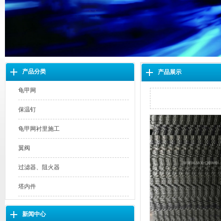
产品分类
产品展示
龟甲网
保温钉
龟甲网衬里施工
翼阀
过滤器、阻火器
塔内件
新闻中心