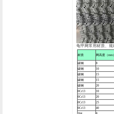
龟甲网常用材质、规
材质
网高度（mm
碳钢
8
碳钢
10
碳钢
15
碳钢
15
碳钢
20
0Cr13
10
0Cr13
20
0Cr13
25
0Cr13
40
304
8